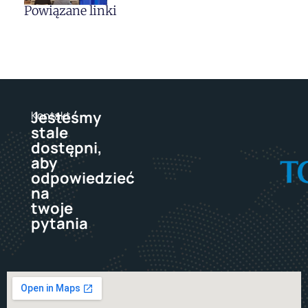
Powiązane linki
Jesteśmy
Kontakt
stale
dostępni,
aby
odpowiedzieć
na
twoje
pytania