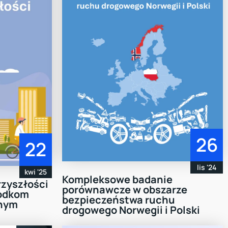
26
22
lis '24
kwi '25
Kompleksowe badanie
rzyszłości
porównawcze w obszarze
rodkom
bezpieczeństwa ruchu
znym
drogowego Norwegii i Polski