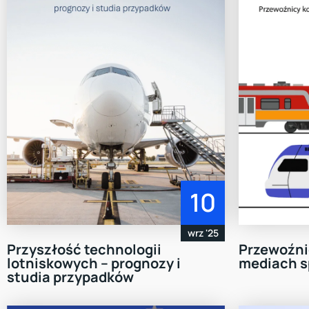
10
wrz '25
Przyszłość technologii
Przewoźni
lotniskowych – prognozy i
mediach 
studia przypadków