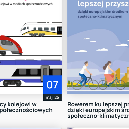
07
maj '25
cy kolejowi w
Rowerem ku lepszej p
społecznościowych
dzięki europejskim ś
społeczno-klimatyc