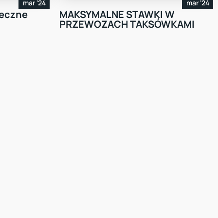
mar '24
mar '24
teczne
MAKSYMALNE STAWKI W
PRZEWOZACH TAKSÓWKAMI