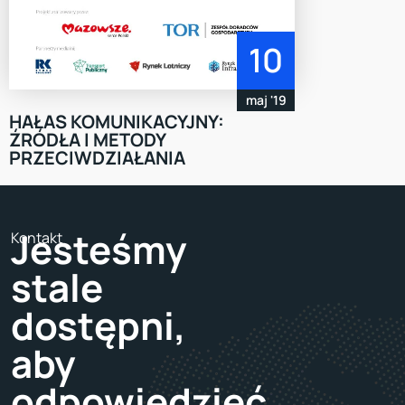
10
maj '19
HAŁAS KOMUNIKACYJNY:
ŹRÓDŁA I METODY
PRZECIWDZIAŁANIA
Jesteśmy
Kontakt
stale
dostępni,
aby
odpowiedzieć