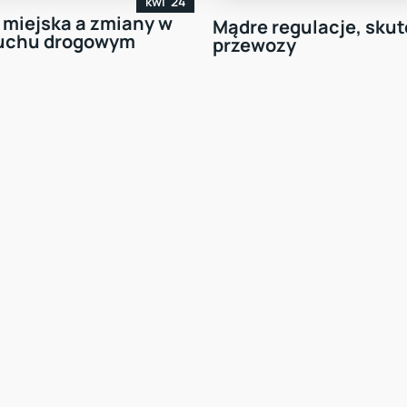
kwi '24
 miejska a zmiany w
Mądre regulacje, sku
ruchu drogowym
przewozy