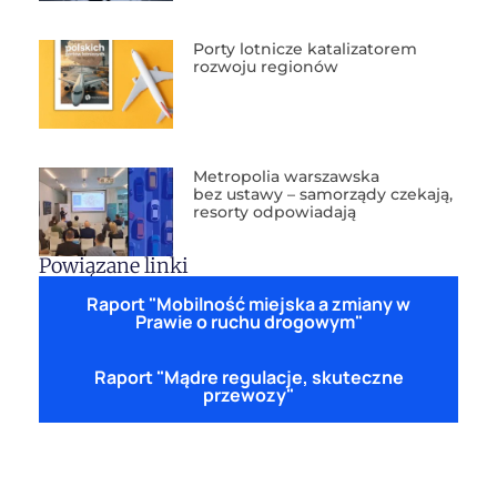
Porty lotnicze katalizatorem
rozwoju regionów
Metropolia warszawska
bez ustawy – samorządy czekają,
resorty odpowiadają
Powiązane linki
Raport "Mobilność miejska a zmiany w
Prawie o ruchu drogowym"
Raport "Mądre regulacje, skuteczne
przewozy"