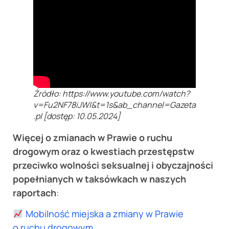
Źródło: https://www.youtube.com/watch?
v=Fu2NF78iJWI&t=1s&ab_channel=Gazeta
.pl [dostęp: 10.05.2024]
Więcej o zmianach w Prawie o ruchu
drogowym oraz o kwestiach przestępstw
przeciwko wolności seksualnej i obyczajności
popełnianych w taksówkach w naszych
raportach
:
Mobilność miejska a zmiany w Prawie
o ruchu drogowym