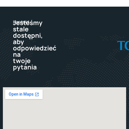
Jesteśmy
Kontakt
stale
dostępni,
aby
odpowiedzieć
na
twoje
pytania