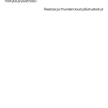
Polityka prywatności
Realizacja:
thundercloud.pl
&
studiodi.pl