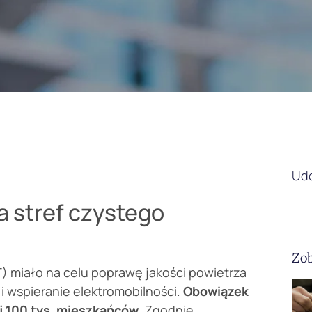
Udo
 stref czystego
Zob
 miało na celu poprawę jakości powietrza
 i wspieranie elektromobilności.
Obowiązek
j 100 tys. mieszkańców
. Zgodnie