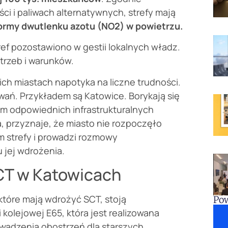
ści i paliwach alternatywnych, strefy mają
ormy dwutlenku azotu (NO2) w powietrzu.
ref pozostawiono w gestii lokalnych władz.
trzeb i warunków.
ch miastach napotyka na liczne trudności.
wań. Przykładem są Katowice. Borykają się
m odpowiednich infrastrukturalnych
, przyznaje, że miasto nie rozpoczęło
 strefy i prowadzi rozmowy
 jej wdrożenia.
CT w Katowicach
 które mają wdrożyć SCT, stoją
Pow
kolejowej E65, która jest realizowana
wadzenia obostrzeń dla starszych