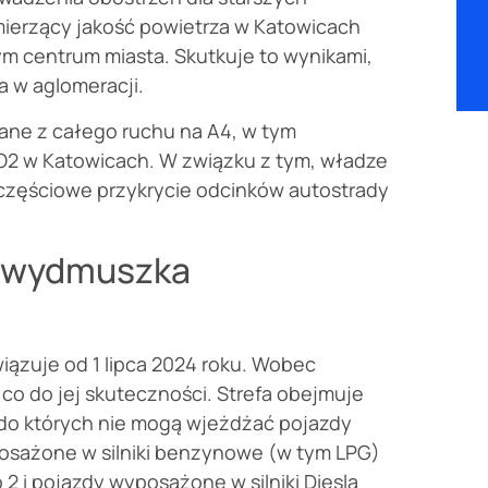
ierzący jakość powietrza w Katowicach
ym centrum miasta. Skutkuje to wynikami,
a w aglomeracji.
dane z całego ruchu na A4, w tym
O2 w Katowicach. W związku z tym, władze
z częściowe przykrycie odcinków autostrady
a wydmuszka
ązuje od 1 lipca 2024 roku. Wobec
co do jej skuteczności. Strefa obejmuje
 do których nie mogą wjeżdżać pojazdy
posażone w silniki benzynowe (w tym LPG)
o 2 i pojazdy wyposażone w silniki Diesla