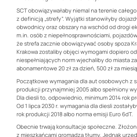
SCT obowiązywałaby niemal na terenie całego
z definicją „strefy”. Wyjątki stanowiłyby dojaz
obwodnicy oraz obszary na wschód od drogi e
m.in. osób z niepełnosprawnościami, pojazdów
że strefa zacznie obowiązywać osoby spoza Kra
Krakowa zostaliby objęci wymogami dopiero od 1
niespełniających norm wjechaliby do miasta za 
abonamentowe 20 zł za dzień, 500 zł za miesią
Początkowe wymagania dla aut osobowych z si
produkcji przynajmniej 2005 albo spełniony wym
Dla diesli to, odpowiednio, minimum 2014 rok p
Od 1 lipca 2030 r. wymagania dla diesli zosta
rok produkcji 2018 albo norma emisji Euro 6dT.
Obecnie trwają konsultacje społeczne. Złożo
z mieszkańcami gromadzą tłumy. Jednak urzęd