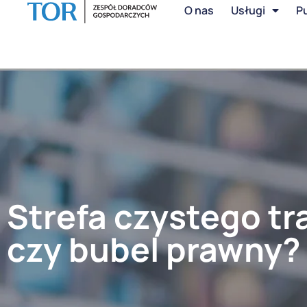
O nas
Usługi
Pu
Strefa czystego t
czy bubel prawny?