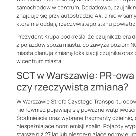
samochodów w centrum. Dodatkowo, czujnik m
znajduje się przy autostradzie A4, a nie w sam
które nie oddają rzeczywistego stanu powietrz
Prezydent Krupa podkreśla, że czujnik zbiera 
z pojazdów spoza miasta, co zawyża poziom N
miasta planują zmianę lokalizacji czujnika ora
w centrum miasta.
SCT w Warszawie: PR-ow
czy rzeczywista zmiana?
W Warszawie Strefa Czystego Transportu obowi
nie również pojawiają się poważne wątpliwości 
Śródmieście oraz wybrane fragmenty dzielnic,
niespełniające norm emisji spalin. Pojazdy wy
starsze niż 27 lat lub niespełniające normy eur