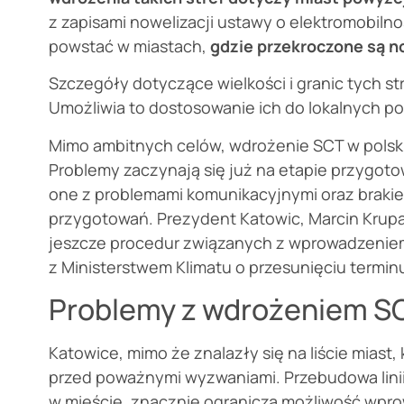
z zapisami nowelizacji ustawy o elektromobilno
powstać w miastach,
gdzie przekroczone są n
Szczegóły dotyczące wielkości i granic tych st
Umożliwia to dostosowanie ich do lokalnych po
Mimo ambitnych celów, wdrożenie SCT w polski
Problemy zaczynają się już na etapie przygoto
one z problemami komunikacyjnymi oraz brakie
przygotowań. Prezydent Katowic, Marcin Krupa
jeszcze procedur związanych z wprowadzeniem
z Ministerstwem Klimatu o przesunięciu terminu
Problemy z wdrożeniem S
Katowice, mimo że znalazły się na liście miast,
przed poważnymi wyzwaniami. Przebudowa linii 
w mieście, znacznie ogranicza możliwość wpro