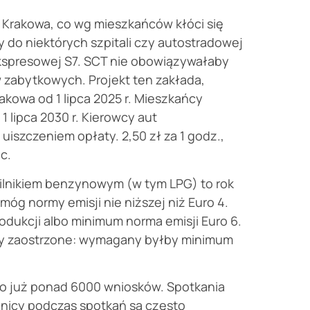
 Krakowa, co wg mieszkańców kłóci się
dy do niektórych szpitali czy autostradowej
kspresowej S7. SCT nie obowiązywałaby
 zabytkowych. Projekt ten zakłada,
kowa od 1 lipca 2025 r. Mieszkańcy
 lipca 2030 r. Kierowcy aut
uiszczeniem opłaty. 2,50 zł za 1 godz.,
c.
lnikiem benzynowym (w tym LPG) to rok
óg normy emisji nie niższej niż Euro 4.
rodukcji albo minimum norma emisji Euro 6.
łyby zaostrzone: wymagany byłby minimum
no już ponad 6000 wniosków. Spotkania
nicy podczas spotkań są często