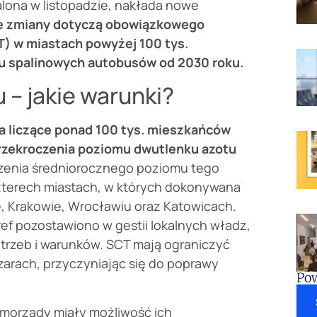
alona w listopadzie, nakłada nowe
e zmiany dotyczą obowiązkowego
) w miastach powyżej 100 tys.
u spalinowych autobusów od 2030 roku.
 – jakie warunki?
a liczące ponad 100 tys. mieszkańców
rzekroczenia poziomu dwutlenku azotu
czenia średniorocznego poziomu tego
zterech miastach, w których dokonywana
e, Krakowie, Wrocławiu oraz Katowicach.
ref pozostawiono w gestii lokalnych władz,
otrzeb i warunków. SCT mają ograniczyć
arach, przyczyniając się do poprawy
Pow
amorządy miały możliwość ich