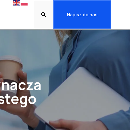
Napisz do nas
znacza
stego