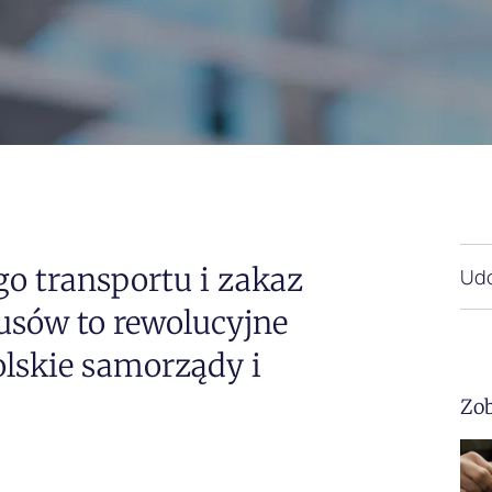
o transportu i zakaz
Udo
usów to rewolucyjne
olskie samorządy i
Zob