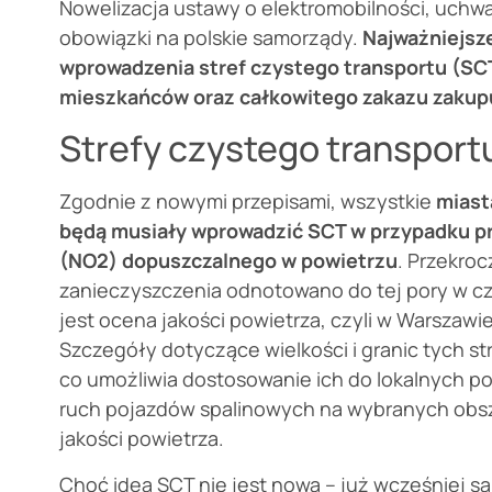
Nowelizacja ustawy o elektromobilności, uchw
obowiązki na polskie samorządy.
Najważniejsz
wprowadzenia stref czystego transportu (SCT
mieszkańców oraz całkowitego zakazu zakup
Strefy czystego transportu
Zgodnie z nowymi przepisami, wszystkie
miast
będą musiały wprowadzić SCT w przypadku p
(NO2) dopuszczalnego w powietrzu
. Przekro
zanieczyszczenia odnotowano do tej pory w c
jest ocena jakości powietrza, czyli w Warszawi
Szczegóły dotyczące wielkości i granic tych st
co umożliwia dostosowanie ich do lokalnych p
ruch pojazdów spalinowych na wybranych obsz
jakości powietrza.
Choć idea SCT nie jest nowa – już wcześniej s