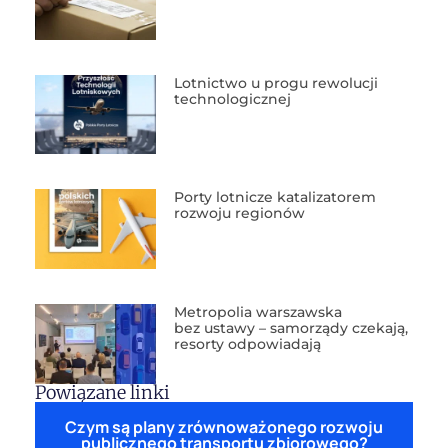
Lotnictwo u progu rewolucji
technologicznej
Porty lotnicze katalizatorem
rozwoju regionów
Metropolia warszawska
bez ustawy – samorządy czekają,
resorty odpowiadają
Powiązane linki
Czym są plany zrównoważonego rozwoju
publicznego transportu zbiorowego?