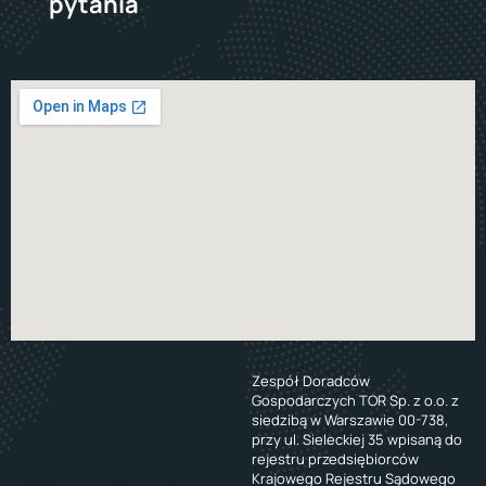
pytania
Zespół Doradców
Gospodarczych TOR Sp. z o.o. z
siedzibą w Warszawie 00-738,
przy ul. Sieleckiej 35 wpisaną do
rejestru przedsiębiorców
Krajowego Rejestru Sądowego