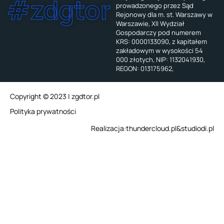
#zdgtor
prowadzonego przez Sąd
Rejonowy dla m. st. Warszawy w
Warszawie, XII Wydział
Gospodarczy pod numerem
KRS: 0000133090, z kapitałem
zakładowym w wysokości 54
000 złotych, NIP: 1132041930,
REGON: 013175962,
Copyright © 2023 | zgdtor.pl
Polityka prywatności
Realizacja:
thundercloud.pl
&
studiodi.pl