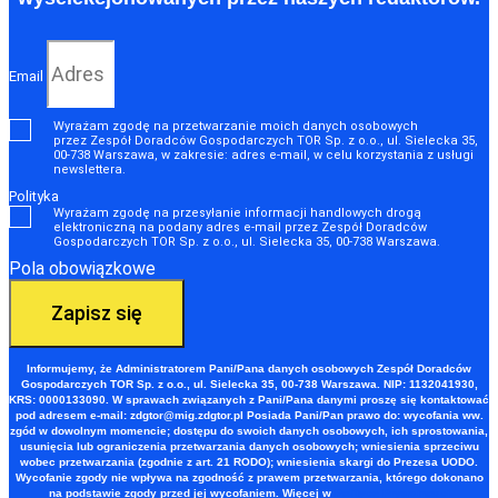
Email
Wyrażam zgodę na przetwarzanie moich danych osobowych
przez Zespół Doradców Gospodarczych TOR Sp. z o.o., ul. Sielecka 35,
00-738 Warszawa, w zakresie: adres e‑mail, w celu korzystania z usługi
newslettera.
Polityka
Wyrażam zgodę na przesyłanie informacji handlowych drogą
elektroniczną na podany adres e-mail przez Zespół Doradców
Gospodarczych TOR Sp. z o.o., ul. Sielecka 35, 00-738 Warszawa.
Pola obowiązkowe
Zapisz się
Informujemy, że Administratorem Pani/Pana danych osobowych Zespół Doradców
Gospodarczych TOR Sp. z o.o., ul. Sielecka 35, 00-738 Warszawa. NIP: 1132041930,
KRS: 0000133090. W sprawach związanych z Pani/Pana danymi proszę się kontaktować
pod adresem e-mail:
zdgtor@mig.zdgtor.pl
Posiada Pani/Pan prawo do: wycofania ww.
zgód w dowolnym momencie; dostępu do swoich danych osobowych, ich sprostowania,
usunięcia lub ograniczenia przetwarzania danych osobowych; wniesienia sprzeciwu
wobec przetwarzania (zgodnie z art. 21 RODO); wniesienia skargi do Prezesa UODO.
Wycofanie zgody nie wpływa na zgodność z prawem przetwarzania, którego dokonano
na podstawie zgody przed jej wycofaniem. Więcej w
Polityce Prywatności