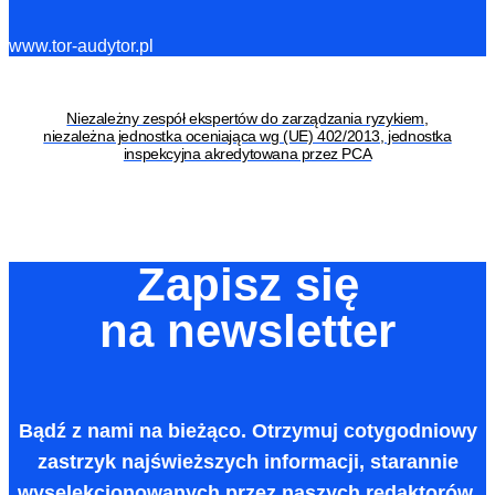
www.tor-audytor.pl
Niezależny zespół ekspertów do zarządzania ryzykiem,
niezależna jednostka oceniająca wg (UE) 402/2013, jednostka
inspekcyjna akredytowana przez PCA
Zapisz się
na newsletter
Bądź z nami na bieżąco. Otrzymuj cotygodniowy
zastrzyk najświeższych informacji, starannie
wyselekcjonowanych przez naszych redaktorów.