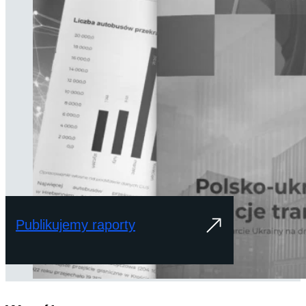
Publikujemy raporty
Wiedza to nasze podstawowe narzędzie pracy