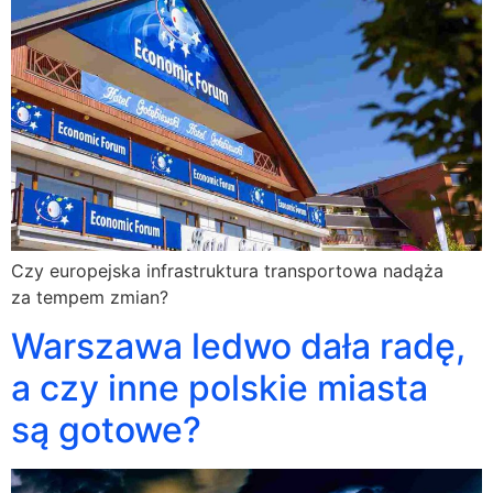
Czy europejska infrastruktura transportowa nadąża
za tempem zmian?
Warszawa ledwo dała radę,
a czy inne polskie miasta
są gotowe?