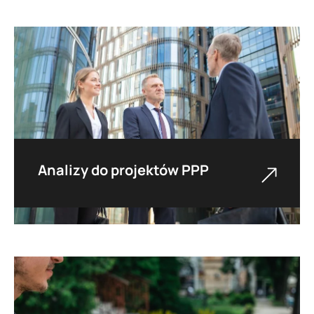
planowanego układu transportowego oraz
zagospodarowania przestrzennego w celu
określenia optymalnego rozwoju
infrastruktury.
Analizy do projektów PPP
Przeprowadzamy analizy ekonomiczne i
rynkowe, wspieramy proces przygotowania
inwestycji realizowanych w formule
partnerstwa publiczno-prywatnego.