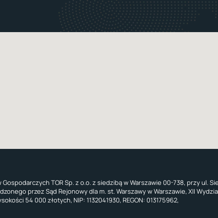
Gospodarczych TOR Sp. z o.o. z siedzibą w Warszawie 00-738, przy ul. Si
zonego przez Sąd Rejonowy dla m. st. Warszawy w Warszawie, XII Wydzi
okości 54 000 złotych, NIP: 1132041930, REGON: 013175962,