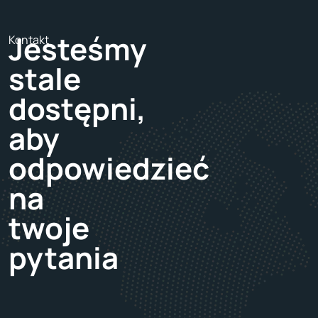
analizy opłacalności przedsięwzięć
transportowych oraz doradzamy w obszarze
Jesteśmy
Kontakt
kosztów operacyjnych i transportowych.
stale
dostępni,
aby
odpowiedzieć
na
twoje
pytania