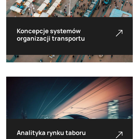
Koncepcje systemów
organizacji transportu
Wspieramy procesy organizacji transportu i
optymalizacji kosztów oraz efektywności
usług przewozowych.
Analityka rynku taboru