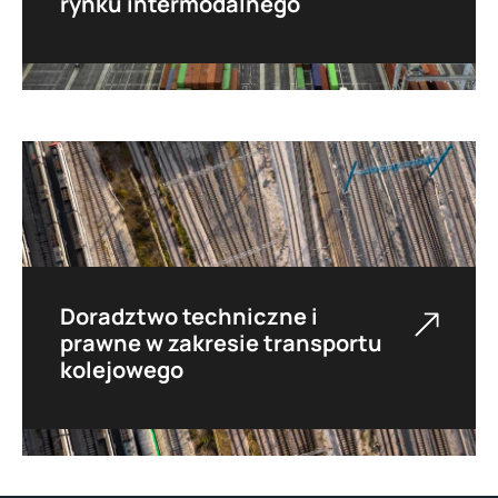
rynku intermodalnego
Oferujemy kompleksowe wsparcie w
projektowaniu i wyborze optymalnych
rozwiązań infrastruktury kolejowej,
obejmujące studia korytarzowe i lokalizacyjne,
dokumentację przedprojektową, analizy
społeczno-gospodarcze oraz pomoc w
opracowywaniu dokumentacji przetargowej.
Doradztwo techniczne i
prawne w zakresie transportu
kolejowego
Oferujemy kompleksowe wsparcie w zakresie
procesów formalno-prawnych oraz
technicznych związanych z funkcjonowaniem
przedsiębiorstw na rynku kolejowym.