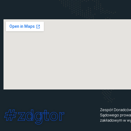
#zdgtor
Zespół Doradców 
Sądowego prowad
zakładowym w wys