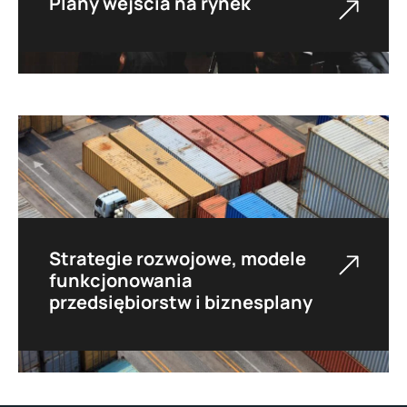
Plany wejścia na rynek
Pomagamy w pełni zrozumieć rynek w
zakresie konkurencji, modeli zakupu, procedur
przetargowych, regulacji, nisz, potencjalnych
partnerów oraz kluczowych czynników
kosztowych i przychodowych przedsięwzięcia.
Strategie rozwojowe, modele
funkcjonowania
przedsiębiorstw i biznesplany
Specjalizujemy się w audytach, strategiach
biznesowych i analizach rynkowych,
dostarczamy kompleksowe usługi
optymalizacji działań przedsiębiorstw, w tym