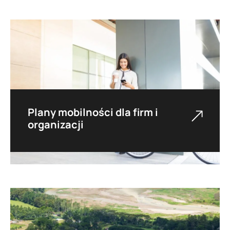
komunikacyjnych mieszkańców w kontekście
planowania infrastruktury transportowej.
Plany mobilności dla firm i
organizacji
Przygotowujemy plany mobilności i wspieramy
organizacje we wdrażaniu zmian w zakresie
zrównoważonej mobilności.