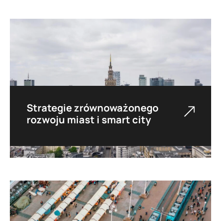
poprawę mobilności oraz diagnozę priorytetów
rozwojowych transportu. W tych procesach
zwracamy dużą uwagę na partycypację
mieszkańców.
Strategie zrównoważonego
rozwoju miast i smart city
Dla samorządów opracowujemy strategie
mające na celu wsparcie ich w definiowaniu
kierunków rozwoju i wyborze rozwiązań
poprawiających jakość życia mieszkańców.