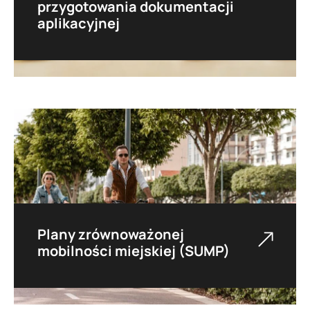
przygotowania dokumentacji
aplikacyjnej
Wykonujemy analizę potencjalnych źródeł
finansowania i przygotowujemy kompletną
dokumentację aplikacyjną, również na rzecz
jednostek samorządu terytorialnego.
Plany zrównoważonej
mobilności miejskiej (SUMP)
Opracowujemy kluczowe dokumenty
strategiczne samorządów mające na celu