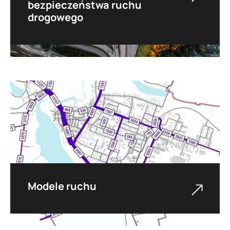
bezpieczeństwa ruchu
drogowego
Realizujemy audyty mające na celu poprawę
dostępności, wykorzystania oraz
bezpieczeństwa przestrzeni publicznych.
Dokonujemy analizy funkcjonalności i
dostępności infrastruktury punktowej i
liniowej oraz audyty bezpieczeństwa.
Modele ruchu
Wykorzystujemy matematyczne modele
popytowo-podażowe do analizy zachowań