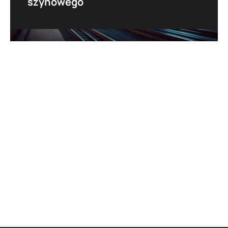
szynowego
Opracowujemy kompleksowe raporty rynkowe
oraz analizy dotyczące sektora taboru
szynowego, obejmujące strategie zakupu,
specyfikacje przetargowe, koncepcje rozwoju
firm oraz analizy prawno-techniczne.