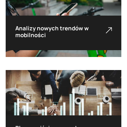
Analizy nowych trendów w
mobilności
Zbieramy dane o procesach zmieniających
mobilność w XXI wieku, a następnie
dokonujemy ich analizy i mapowania, w
efekcie czego wspieramy planowanie
przestrzenne i trendy regulacyjne.