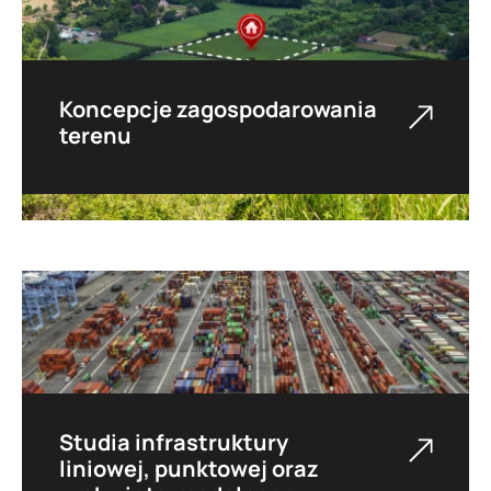
Koncepcje zagospodarowania
terenu
Tworzymy propozycje zmian przestrzennych i
kierunki rozwoju mające na celu poprawę
funkcjonowania systemu komunikacyjnego.
Studia infrastruktury
liniowej, punktowej oraz